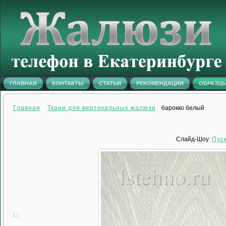
ГЛАВНАЯ
КОНТАКТЫ
СТАТЬИ
РЕКОМЕНДАЦИИ
ОБРАЗЦ
Главная
Ткани для вертикальных жалюзи
барокко белый
Слайд-Шоу:
Пус