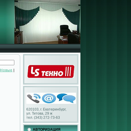
Новые
|
620103, г. Екатеринбург,
ул. Титова, 29 ж
тел. (343) 272-73-63
АВТОРИЗАЦИЯ