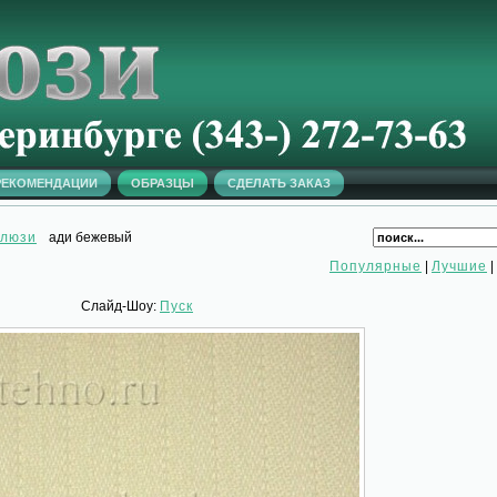
РЕКОМЕНДАЦИИ
ОБРАЗЦЫ
СДЕЛАТЬ ЗАКАЗ
алюзи
ади бежевый
Популярные
|
Лучшие
|
Слайд-Шоу:
Пуск