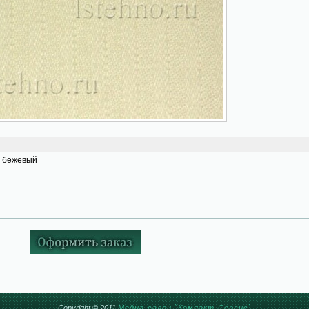
 бежевый
Copyright © 2011
Медиа-салон `Компакт-Сервис`