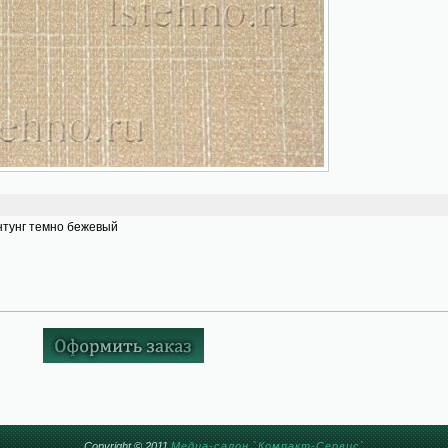
тунг темно бежевый
Copyright © 2011
Медиа-салон `Компакт-Сервис`