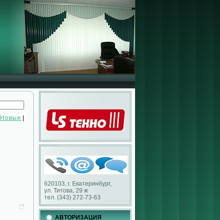
Новые
|
620103, г. Екатеринбург,
ул. Титова, 29 ж
тел. (343) 272-73-63
АВТОРИЗАЦИЯ