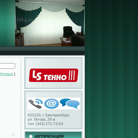
Новые
|
620103, г. Екатеринбург,
ул. Титова, 29 ж
тел. (343) 272-73-63
АВТОРИЗАЦИЯ