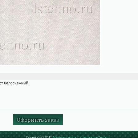
ст белоснежный
Copyright © 2011
Медиа-салон `Компакт-Сервис`