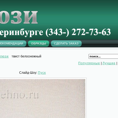
РЕКОМЕНДАЦИИ
ОБРАЗЦЫ
СДЕЛАТЬ ЗАКАЗ
алюзи
твист белоснежный
Популярные
|
Лучшие
|
Слайд-Шоу:
Пуск