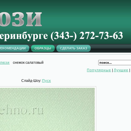
РЕКОМЕНДАЦИИ
ОБРАЗЦЫ
СДЕЛАТЬ ЗАКАЗ
алюзи
снежок салатовый
Популярные
|
Лучшие
|
Слайд-Шоу:
Пуск