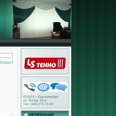
Новые
|
620103, г. Екатеринбург,
ул. Титова, 29 ж
тел. (343) 272-73-63
АВТОРИЗАЦИЯ