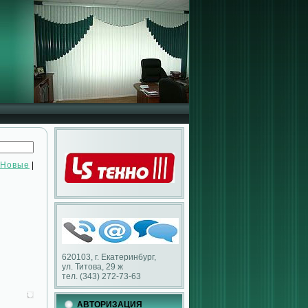
Новые
|
620103, г. Екатеринбург,
ул. Титова, 29 ж
тел. (343) 272-73-63
АВТОРИЗАЦИЯ