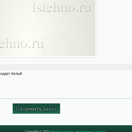
ндарт белый
Copyright © 2011
Медиа-салон `Компакт-Сервис`