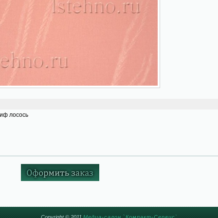
иф лосось
Copyright © 2011
Медиа-салон `Компакт-Сервис`